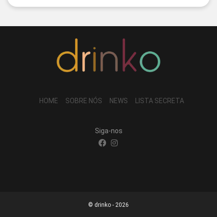
HOME
SOBRE NÓS
NEWS
LISTA SECRETA
Siga-nos
© drinko - 2026