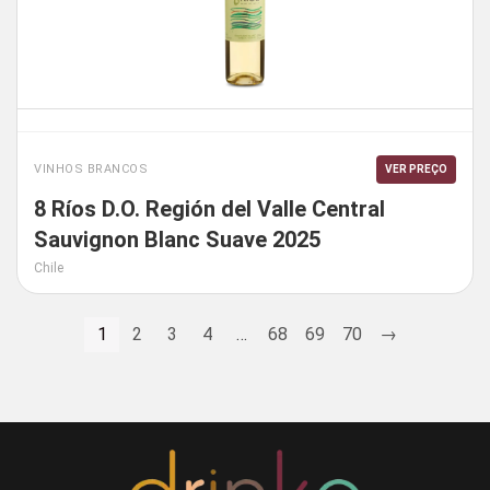
VINHOS BRANCOS
VER PREÇO
8 Ríos D.O. Región del Valle Central
Sauvignon Blanc Suave 2025
Chile
1
2
3
4
…
68
69
70
→