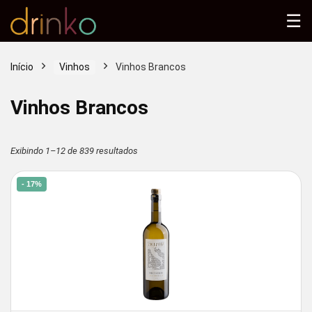
☰
Início
Vinhos
Vinhos Brancos
Vinhos Brancos
Classificado
Exibindo 1–12 de 839 resultados
por
- 17%
mais
recente