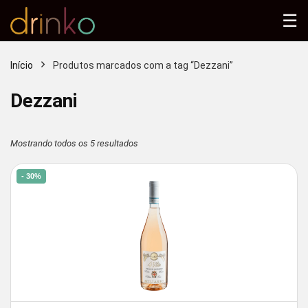
☰
Início
Produtos marcados com a tag “Dezzani”
Dezzani
Classificado
Mostrando todos os 5 resultados
por
- 30%
mais
recente