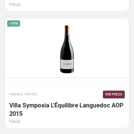
França
- 47%
VINHOS TINTOS
VER PREÇO
Villa Symposia L'Équilibre Languedoc AOP
2015
França