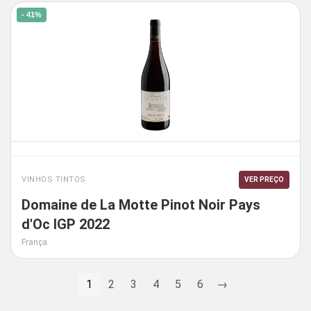
- 41%
VINHOS TINTOS
VER PREÇO
Domaine de La Motte Pinot Noir Pays
d'Oc IGP 2022
França
1
2
3
4
5
6
→