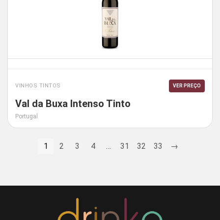
VINHOS TINTOS
VER PREÇO
Val da Buxa Intenso Tinto
Portugal
1
2
3
4
…
31
32
33
→