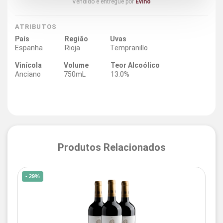
Vendido e entregue por
Evino
ATRIBUTOS
País
Região
Uvas
Espanha
Rioja
Tempranillo
Vinícola
Volume
Teor Alcoólico
Anciano
750mL
13.0%
Produtos Relacionados
- 29%