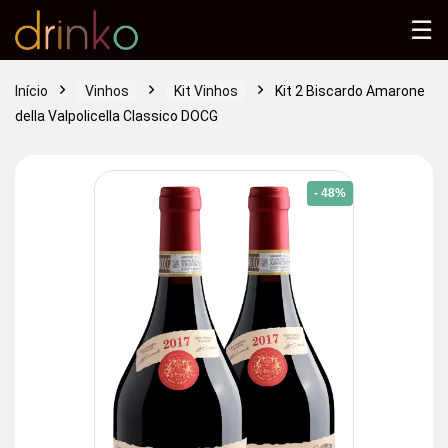
☰
Início
Vinhos
Kit Vinhos
Kit 2 Biscardo Amarone
della Valpolicella Classico DOCG
- 48%