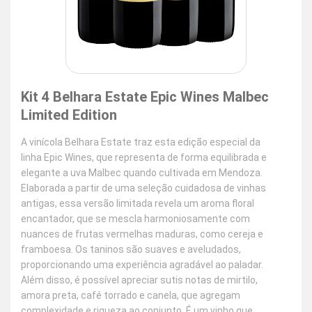
Kit 4 Belhara Estate Epic Wines Malbec
Limited Edition
A vinícola Belhara Estate traz esta edição especial da
linha Epic Wines, que representa de forma equilibrada e
elegante a uva Malbec quando cultivada em Mendoza.
Elaborada a partir de uma seleção cuidadosa de vinhas
antigas, essa versão limitada revela um aroma floral
encantador, que se mescla harmoniosamente com
nuances de frutas vermelhas maduras, como cereja e
framboesa. Os taninos são suaves e aveludados,
proporcionando uma experiência agradável ao paladar.
Além disso, é possível apreciar sutis notas de mirtilo,
amora preta, café torrado e canela, que agregam
complexidade e riqueza ao conjunto. É um vinho que