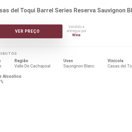
sas del Toqui Barrel Series Reserva Sauvignon B
Vendido e
entregue por
VER PREÇO
Wine
RIBUTOS
s
Região
Uvas
Vinícola
e
Valle De Cachapoal
Sauvignon Blanc
Casas del To
r Alcoólico
5%