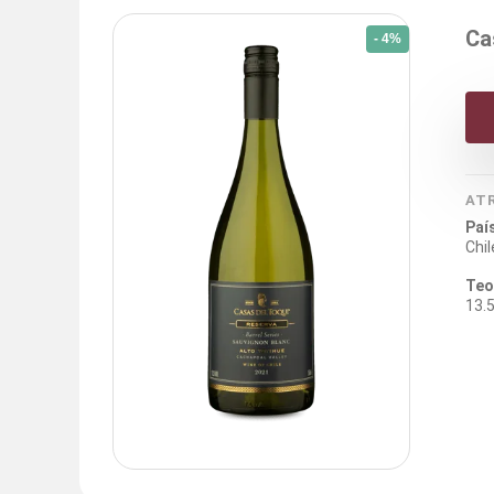
Ca
- 4%
AT
Paí
Chil
Teo
13.