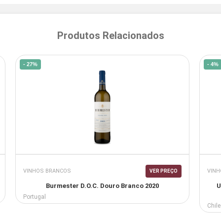
Produtos Relacionados
- 27%
- 4%
VINHOS BRANCOS
VINH
VER PREÇO
Burmester D.O.C. Douro Branco 2020
U
Portugal
Chile