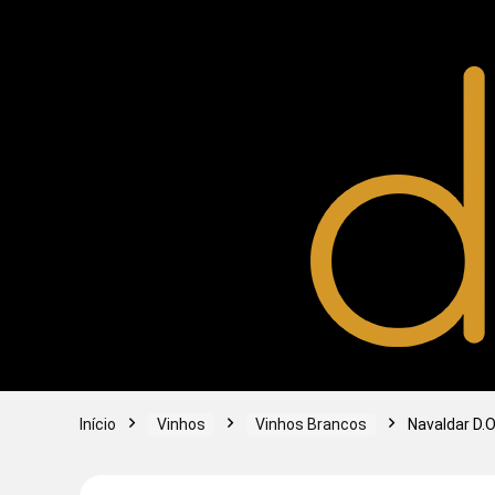
Início
Vinhos
Vinhos Brancos
Navaldar D.O