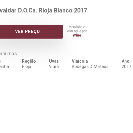
valdar D.O.Ca. Rioja Blanco 2017
Vendido e
entregue por
VER PREÇO
Wine
RIBUTOS
s
Região
Uvas
Vinícola
Ano
anha
Rioja
Viura
Bodegas D. Mateos
2017