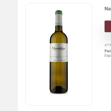
Na
AT
Paí
Esp