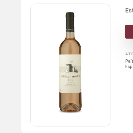
Es
AT
Paí
Esp