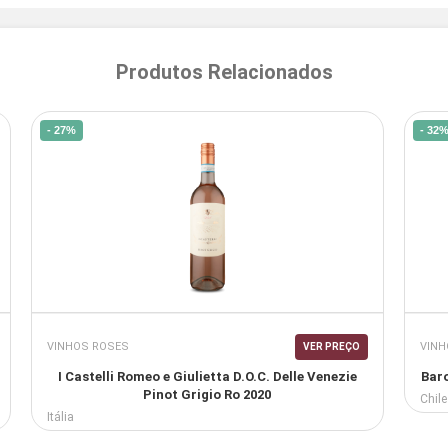
Produtos Relacionados
- 27%
- 32
VINHOS ROSES
VINH
VER PREÇO
I Castelli Romeo e Giulietta D.O.C. Delle Venezie
Baro
Pinot Grigio Ro 2020
Chile
Itália