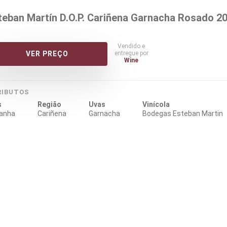
teban Martín D.O.P. Cariñena Garnacha Rosado 2
Vendido e
entregue por
VER PREÇO
Wine
RIBUTOS
s
Região
Uvas
Vinícola
anha
Cariñena
Garnacha
Bodegas Esteban Martin