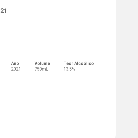
021
Ano
Volume
Teor Alcoólico
2021
750mL
13.5%