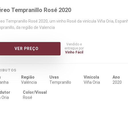
éreo Tempranillo Rosé 2020
reo Tempranillo Rosé 2020, um vinho Rosé da vinícula Viña Oria, Espan
ranillo, da região de Valencia
Vendido e
entregue por
VER PREÇO
Vinho Fácil
RIBUTOS
s
Região
Uvas
Vinícola
Ano
anha
Valência
Tempranillo
Viña Oria
2020
dutor
Color/Visual
 Oria
Rosé