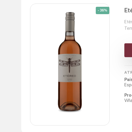
Et
- 36%
Eté
Temp
AT
Paí
Esp
Pro
Viña