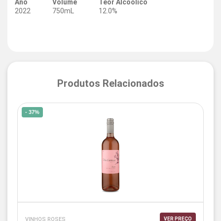
Ano
Volume
Teor Alcoólico
2022
750mL
12.0%
Produtos Relacionados
- 37%
VINHOS ROSES
VER PREÇO