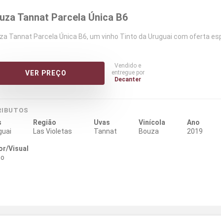
uza Tannat Parcela Única B6
za Tannat Parcela Única B6, um vinho Tinto da Uruguai com oferta es
Vendido e
entregue por
VER PREÇO
Decanter
RIBUTOS
s
Região
Uvas
Vinícola
Ano
guai
Las Violetas
Tannat
Bouza
2019
or/Visual
to