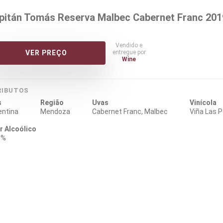
pitán Tomás Reserva Malbec Cabernet Franc 201
Vendido e
entregue por
VER PREÇO
Wine
RIBUTOS
s
Região
Uvas
Vinícola
entina
Mendoza
Cabernet Franc, Malbec
Viña Las 
r Alcoólico
0%