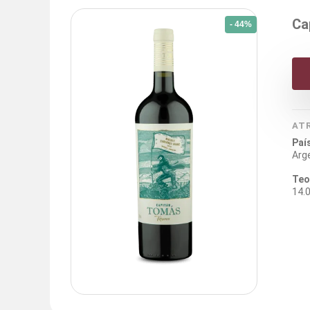
Ca
- 44%
AT
Paí
Arg
Teo
14.