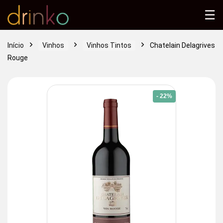
☰
Início
Vinhos
Vinhos Tintos
Chatelain Delagrives
Rouge
- 22%