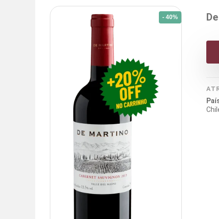
De
- 40%
AT
Paí
Chil