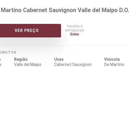
 Martino Cabernet Sauvignon Valle del Maipo D.O
Vendido e
entregue por
VER PREÇO
Evino
RIBUTOS
s
Região
Uvas
Vinícola
e
Valle del Maipo
Cabernet Sauvignon
De Martino