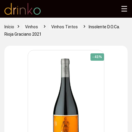
☰
Início
Vinhos
Vinhos Tintos
Insolente D.O.Ca.
Rioja Graciano 2021
- 41%