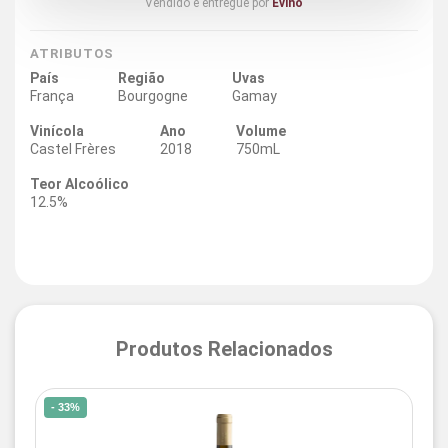
Vendido e entregue por
Evino
ATRIBUTOS
País
Região
Uvas
França
Bourgogne
Gamay
Vinícola
Ano
Volume
Castel Frères
2018
750mL
Teor Alcoólico
12.5%
Produtos Relacionados
- 33%