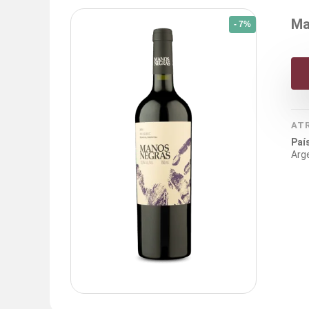
Ma
- 7%
AT
Paí
Arg