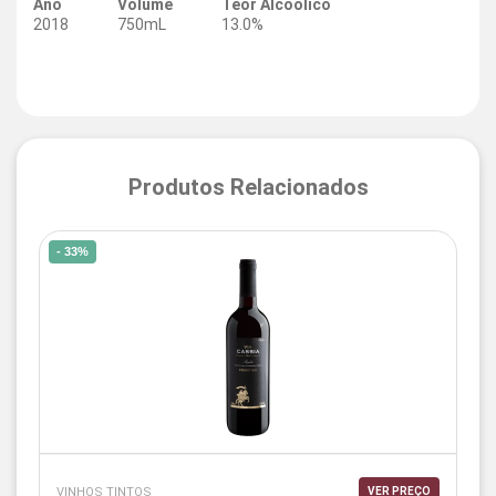
Ano
Volume
Teor Alcoólico
2018
750mL
13.0%
Produtos Relacionados
- 33%
VINHOS TINTOS
VER PREÇO