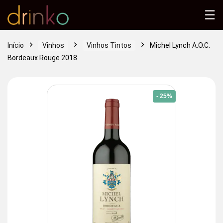
☰
Início
Vinhos
Vinhos Tintos
Michel Lynch A.O.C.
Bordeaux Rouge 2018
- 25%