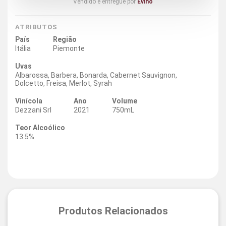
Vendido e entregue por
Evino
ATRIBUTOS
País
Região
Itália
Piemonte
Uvas
Albarossa, Barbera, Bonarda, Cabernet Sauvignon,
Dolcetto, Freisa, Merlot, Syrah
Vinícola
Ano
Volume
Dezzani Srl
2021
750mL
Teor Alcoólico
13.5%
Produtos Relacionados