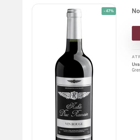
No
- 47%
AT
Uva
Gre