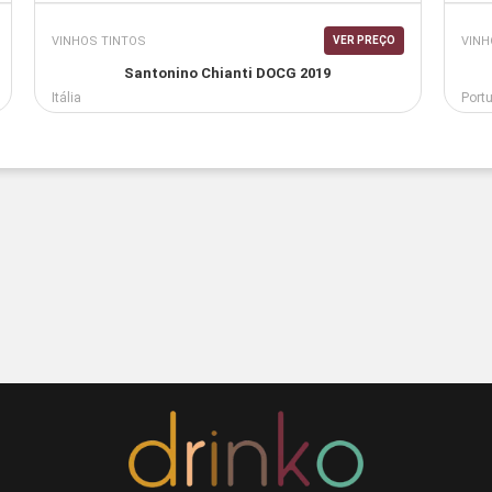
VINHOS TINTOS
VINH
VER PREÇO
Santonino Chianti DOCG 2019
Itália
Port