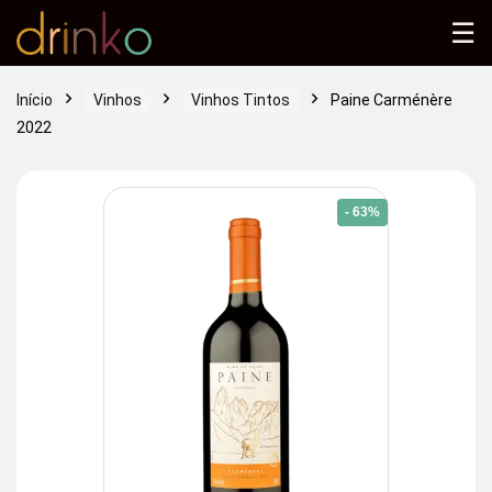
☰
Início
Vinhos
Vinhos Tintos
Paine Carménère
2022
- 63%