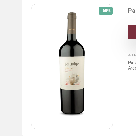
Pa
- 59%
AT
Paí
Arg