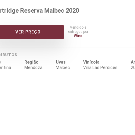
rtridge Reserva Malbec 2020
Vendido e
entregue por
VER PREÇO
Wine
RIBUTOS
s
Região
Uvas
Vinícola
A
entina
Mendoza
Malbec
Viña Las Perdices
2