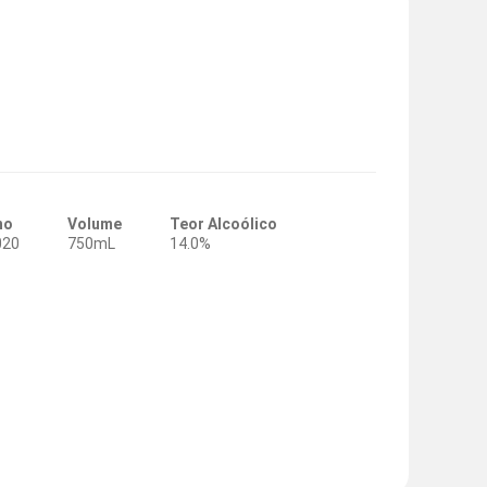
no
Volume
Teor Alcoólico
020
750mL
14.0%