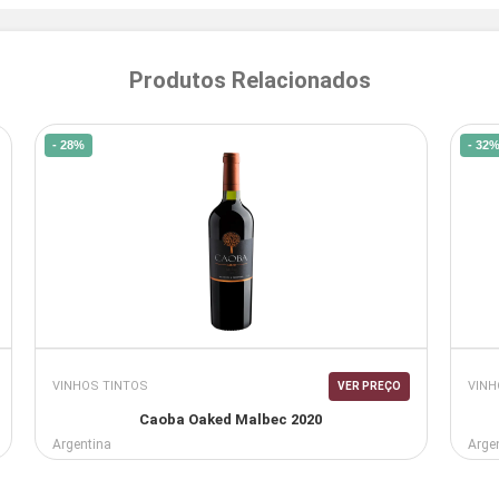
Produtos Relacionados
- 28%
- 32
VINHOS TINTOS
VINH
VER PREÇO
Caoba Oaked Malbec 2020
Argentina
Arge