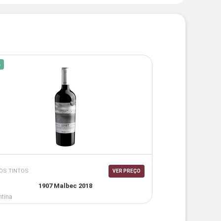
%
OS TINTOS
VER PREÇO
1907 Malbec 2018
ntina