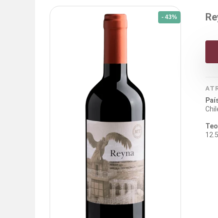
Re
- 43%
AT
Paí
Chil
Teo
12.