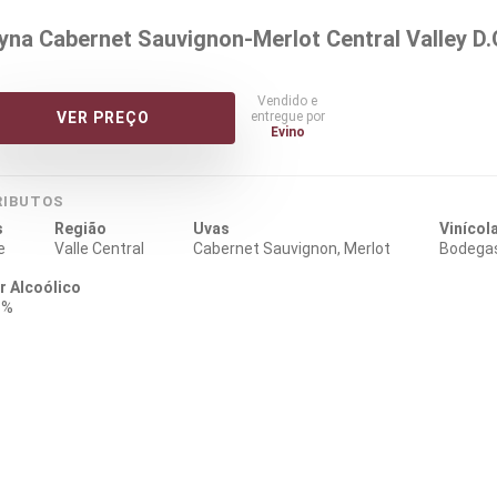
yna Cabernet Sauvignon-Merlot Central Valley D.
Vendido e
entregue por
VER PREÇO
Evino
RIBUTOS
s
Região
Uvas
Vinícol
e
Valle Central
Cabernet Sauvignon, Merlot
Bodega
r Alcoólico
5%