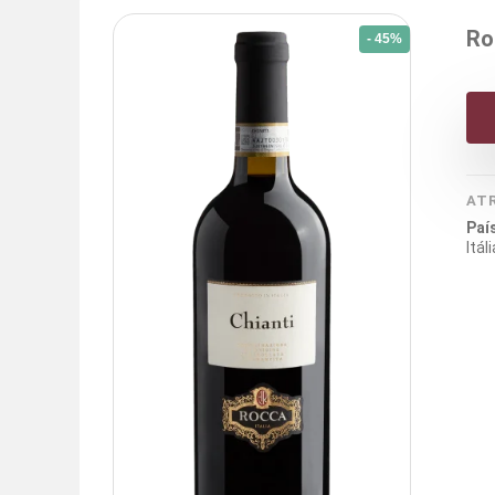
Ro
- 45%
AT
Paí
Itáli