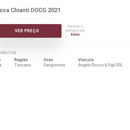
cca Chianti DOCG 2021
Vendido e
entregue por
VER PREÇO
Evino
RIBUTOS
s
Região
Uvas
Vinícola
a
Toscana
Sangiovese
Angelo Rocca & Figli SRL