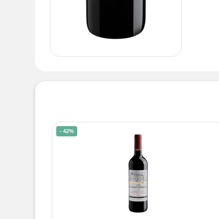
- 42%