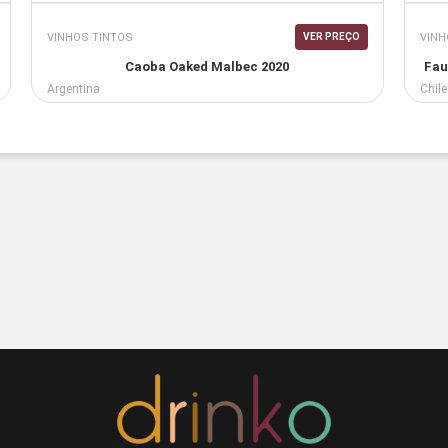
VINHOS TINTOS
VINH
VER PREÇO
Caoba Oaked Malbec 2020
Fau
Argentina
Chile