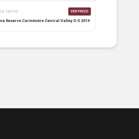
OS TINTOS
VER PREÇO
na Reserve Carménère Central Valley D.O 2019