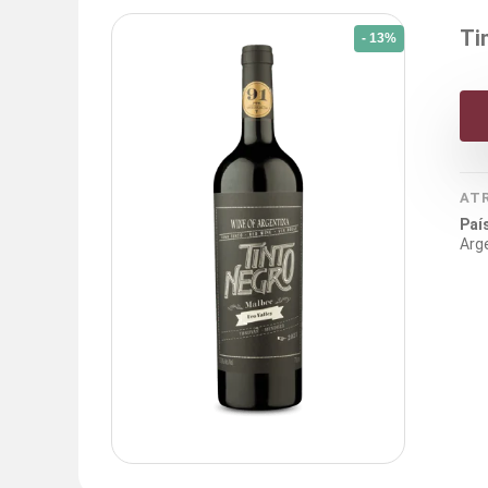
Ti
- 13%
AT
Paí
Arg