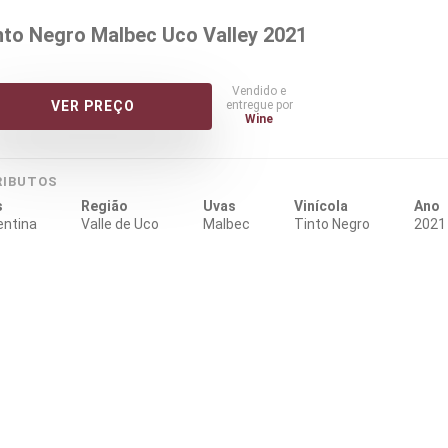
nto Negro Malbec Uco Valley 2021
Vendido e
entregue por
VER PREÇO
Wine
RIBUTOS
s
Região
Uvas
Vinícola
Ano
entina
Valle de Uco
Malbec
Tinto Negro
2021