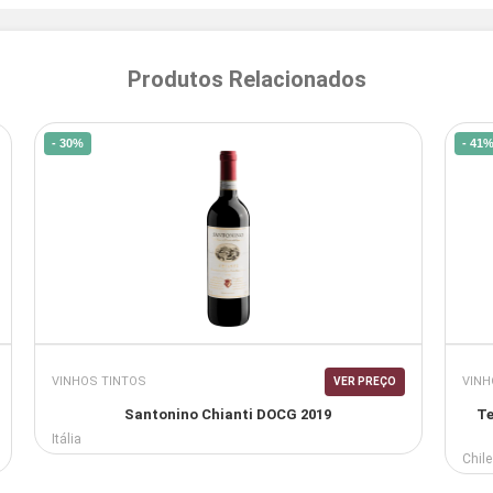
Produtos Relacionados
- 30%
- 41
VINHOS TINTOS
VINH
VER PREÇO
Santonino Chianti DOCG 2019
Te
Itália
Chile