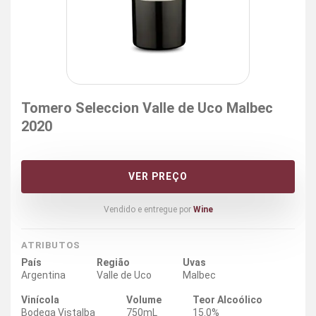
Tomero Seleccion Valle de Uco Malbec
2020
VER PREÇO
Vendido e entregue por
Wine
ATRIBUTOS
País
Região
Uvas
Argentina
Valle de Uco
Malbec
Vinícola
Volume
Teor Alcoólico
Bodega Vistalba
750mL
15.0%