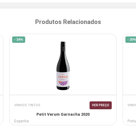
Produtos Relacionados
- 34%
- 30
VINHOS TINTOS
VINH
VER PREÇO
Petit Verum Garnacha 2020
Espanha
Port