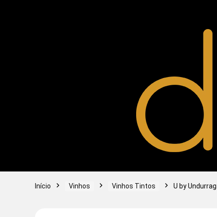
Início
Vinhos
Vinhos Tintos
U by Undurrag