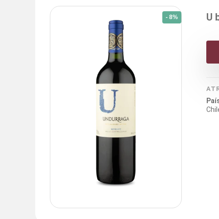
U 
- 8%
AT
Paí
Chil