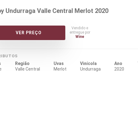
by Undurraga Valle Central Merlot 2020
Vendido e
entregue por
VER PREÇO
Wine
RIBUTOS
s
Região
Uvas
Vinícola
Ano
e
Valle Central
Merlot
Undurraga
2020