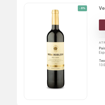
Ve
- 6%
AT
Paí
Esp
Teo
13.