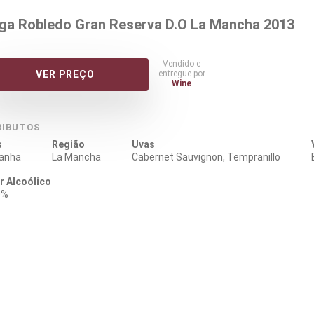
ga Robledo Gran Reserva D.O La Mancha 2013
Vendido e
entregue por
VER PREÇO
Wine
RIBUTOS
s
Região
Uvas
anha
La Mancha
Cabernet Sauvignon, Tempranillo
r Alcoólico
0%