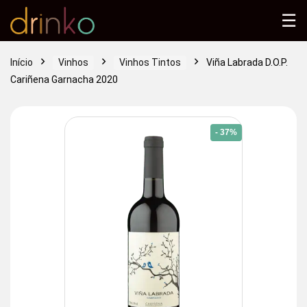
☰
Início
Vinhos
Vinhos Tintos
Viña Labrada D.O.P.
Cariñena Garnacha 2020
- 37%