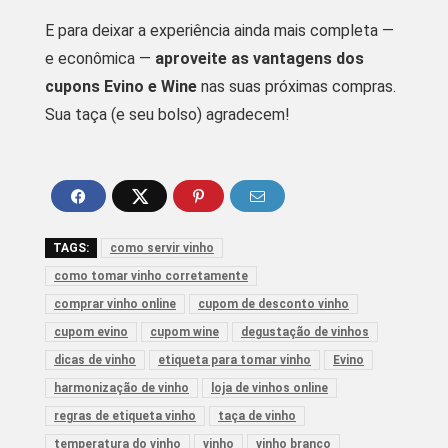
E para deixar a experiência ainda mais completa —
e econômica —
aproveite as vantagens dos
cupons Evino e Wine
nas suas próximas compras.
Sua taça (e seu bolso) agradecem!
TAGS:
como servir vinho
como tomar vinho corretamente
comprar vinho online
cupom de desconto vinho
cupom evino
cupom wine
degustação de vinhos
dicas de vinho
etiqueta para tomar vinho
Evino
harmonização de vinho
loja de vinhos online
regras de etiqueta vinho
taça de vinho
temperatura do vinho
vinho
vinho branco